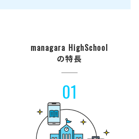
managara HighSchool
の特長