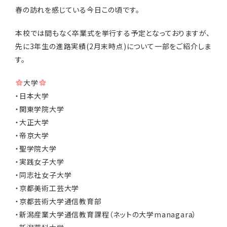
春の訪れを感じている今日この頃です。
本校では間もなく卒業式を挙行する予定となっておりますが、
先に3年生の進路実績(2月末時点)について一部をご紹介しま
す。
大学
・日本大学
・関東学院大学
・大正大学
・帝京大学
・聖学院大学
・実践女子大学
・同志社女子大学
・京都美術工芸大学
・京都芸術大学通信教育部
・新潟産業大学通信教育課程（ネットの大学managara）