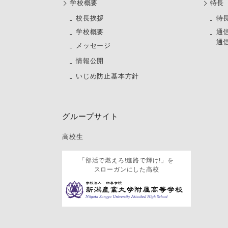
学校概要
特長
校長挨拶
特
学校概要
通
通
メッセージ
情報公開
いじめ防止基本方針
グループサイト
高校生
「部活で燃えろ!進路で輝け!」を
スローガンにした高校