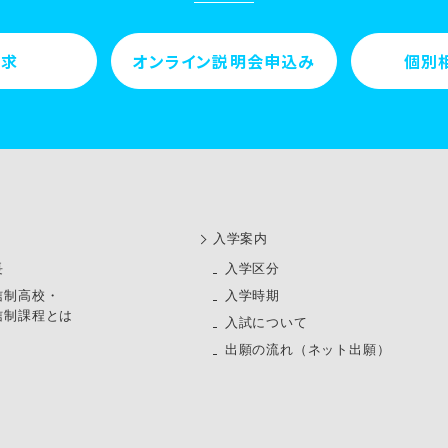
請求
オンライン説明会申込み
個別
⼊学案内
長
⼊学区分
信制高校・
入学時期
信制課程とは
入試について
出願の流れ（ネット出願）