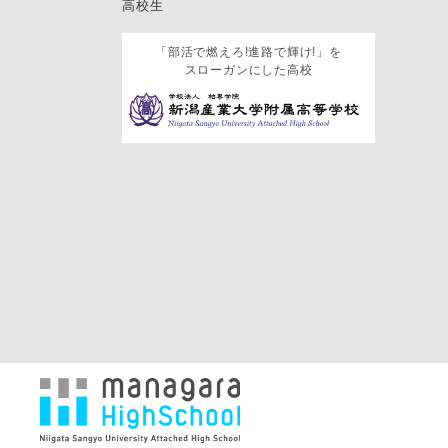
高校生
「部活で燃えろ!進路で輝け!」を
スローガンにした高校