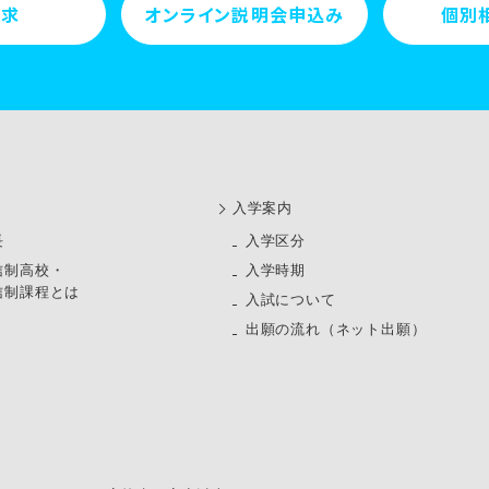
請求
オンライン説明会申込み
個別
⼊学案内
長
⼊学区分
信制高校・
入学時期
信制課程とは
入試について
出願の流れ（ネット出願）