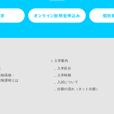
請求
オンライン説明会申込み
個別
⼊学案内
長
⼊学区分
信制高校・
入学時期
信制課程とは
入試について
出願の流れ（ネット出願）