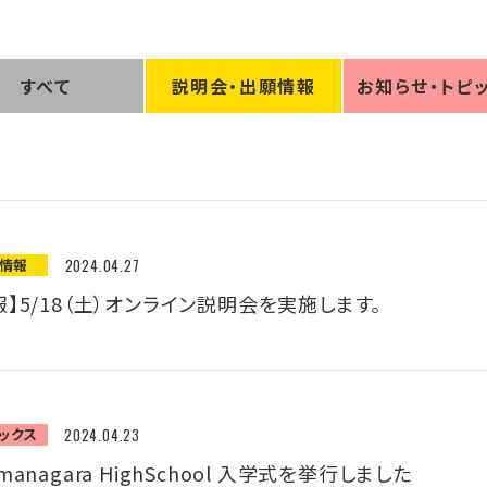
すべて
説明会
・
出願情報
お知らせ
・
トピ
願情報
2024.04.27
】5/18（土）オンライン説明会を実施します。
ックス
2024.04.23
anagara HighSchool 入学式を挙行しました